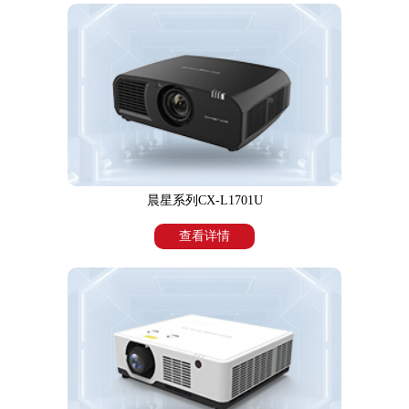
晨星系列CX-L1701U
查看详情