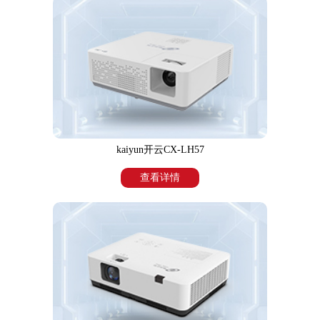
kaiyun开云CX-LH57
查看详情