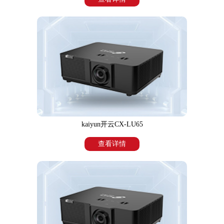
kaiyun开云CX-LU65
查看详情