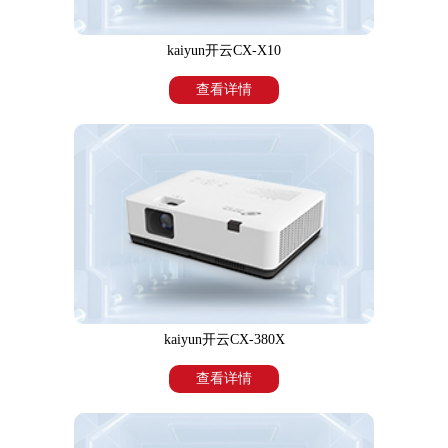
kaiyun开云CX-X10
查看详情
kaiyun开云CX-380X
查看详情