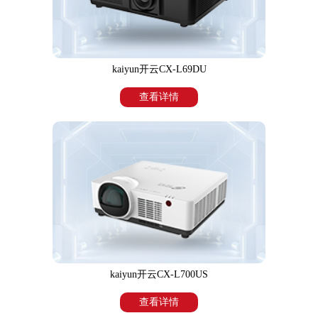
kaiyun开云CX-L69DU
查看详情
kaiyun开云CX-L700US
查看详情