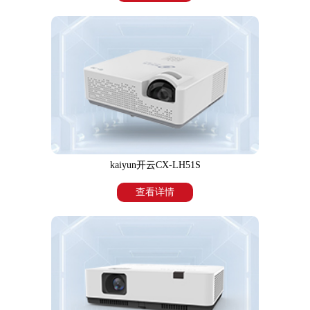
kaiyun开云CX-LH51S
查看详情