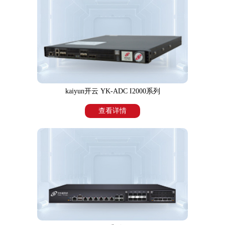
kaiyun开云 YK-ADC I2000系列
查看详情