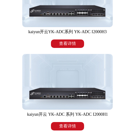
kaiyun开云YK-ADC系列 YK-ADC I2000H3
查看详情
kaiyun开云 YK-ADC 系列 YK-ADC I2000H1
查看详情