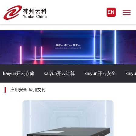
EN
kaiyun开云存储
kaiyun开云计算
kaiyun开云安全
kai
应用安全-应用交付