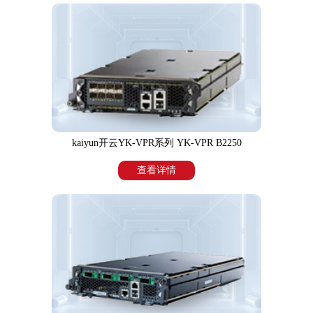
kaiyun开云YK-VPR系列 YK-VPR B2250
查看详情