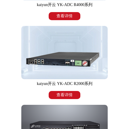
kaiyun开云 YK-ADC R4000系列
查看详情
kaiyun开云 YK-ADC R2000系列
查看详情