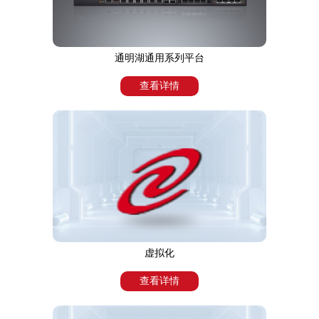
通明湖通用系列平台
查看详情
虚拟化
查看详情