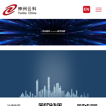
EN
法律申明