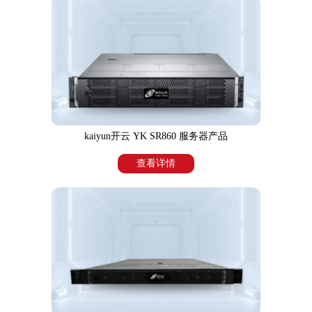
kaiyun开云 YK SR860 服务器产品
查看详情