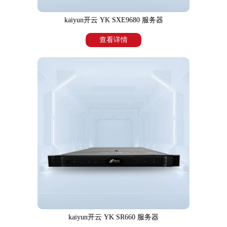
kaiyun开云 YK SXE9680 服务器
查看详情
kaiyun开云 YK SR660 服务器