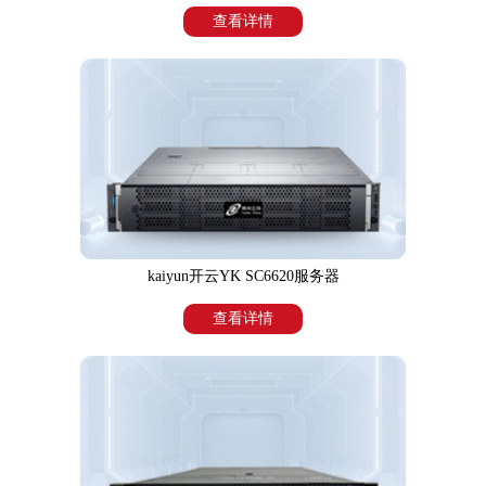
查看详情
kaiyun开云YK SC6620服务器
查看详情