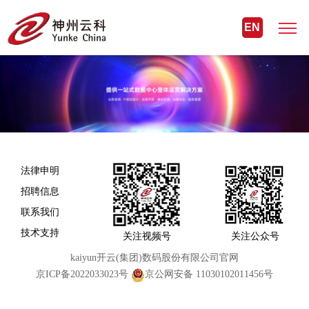
EN
法律申明
招聘信息
联系我们
技术支持
关注视频号
关注公众号
kaiyun开云(集团)数码股份有限公司官网
京ICP备2022033023号
京公网安备 11030102011456号