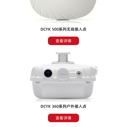
DCYK 500系列无线接入点
查看详情
DCYK 360系列户外接入点
查看详情