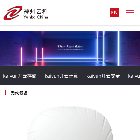
EN
kaiyun开云存储
kaiyun开云计算
kaiyun开云安全
kai
无线设备